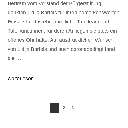
Bertram vom Vorstand der Bürgerstiftung
dankten Lidija Bartels für ihren bemerkenswerten
Einsatz für das ehrenamtliche Tafelteam und die
Tafelkund:innen, für deren Anliegen sie stets ein
offenes Ohr hatte. Auf ausdrücklichen Wunsch
von Lidija Bartels und auch coronabedingt fand
POST ANZEIGEN
die …
weiterlesen
1
2
3