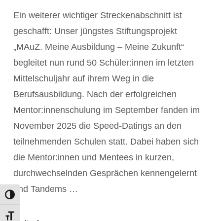
Ein weiterer wichtiger Streckenabschnitt ist
geschafft: Unser jüngstes Stiftungsprojekt
„MAuZ. Meine Ausbildung – Meine Zukunft“
begleitet nun rund 50 Schüler:innen im letzten
Mittelschuljahr auf ihrem Weg in die
Berufsausbildung. Nach der erfolgreichen
Mentor:innenschulung im September fanden im
November 2025 die Speed-Datings an den
teilnehmenden Schulen statt. Dabei haben sich
POST ANZEIGEN
die Mentor:innen und Mentees in kurzen,
durchwechselnden Gesprächen kennengelernt
und Tandems …
Umschalten auf hohe Kontraste
Schrift vergrößern