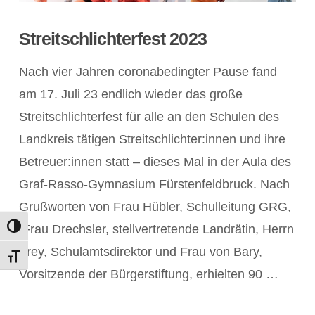
Streitschlichterfest 2023
Nach vier Jahren coronabedingter Pause fand
am 17. Juli 23 endlich wieder das große
Streitschlichterfest für alle an den Schulen des
Landkreis tätigen Streitschlichter:innen und ihre
Betreuer:innen statt – dieses Mal in der Aula des
Graf-Rasso-Gymnasium Fürstenfeldbruck. Nach
Grußworten von Frau Hübler, Schulleitung GRG,
Frau Drechsler, stellvertretende Landrätin, Herrn
Umschalten auf hohe Kontraste
Frey, Schulamtsdirektor und Frau von Bary,
Schrift vergrößern
POST ANZEIGEN
Vorsitzende der Bürgerstiftung, erhielten 90 …