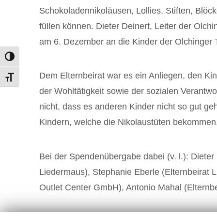
Schokoladennikoläusen, Lollies, Stiften, Bl
füllen können. Dieter Deinert, Leiter der Olchi
am 6. Dezember an die Kinder der Olchinger Taf
Umschalten auf hohe Kontraste
Dem Elternbeirat war es ein Anliegen, den Ki
Schrift vergrößern
der Wohltätigkeit sowie der sozialen Verantw
nicht, dass es anderen Kinder nicht so gut geh
Kindern, welche die Nikolaustüten bekommen,
Bei der Spendenübergabe dabei (v. l.): Dieter D
Liedermaus), Stephanie Eberle (Elternbeirat L
Outlet Center GmbH), Antonio Mahal (Elternbe